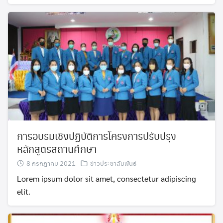
วัดปุญญานิวาส
วัดเกษมสำราญ
หน้าตัวอย่าง
หน้าแรก
หอไตรหนองขุหลุ
การอบรมเชิงปฏิบัติการโครงการปรับปรุง
แหล่งเรียนรู้
หลักสูตรสถานศึกษา
ข้อมูลทั่วไป
8 กรกฎาคม 2021
ข่าวประชาสัมพันธ์
Lorem ipsum dolor sit amet, consectetur adipiscing
elit.