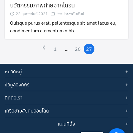
นวัตกรรมภาพถ่ายจากโดรน
22 กุมภาพันธ์ 2021
ข่าวประชาสัมพันธ์
Quisque purus erat, pellentesque sit amet lacus eu,
condimentum elementum nibh.
1
…
26
27
หมวดหมู่
ข่าวประกาศ
ข้อมูลองค์กร
ข่าวประชาสัมพันธ์
ประวัติโรงเรียน
ติดต่อเรา
วิสัยทัศน์
พันธกิจ
อีเมล: webmaster@nasamai.ac.th
เครือข่ายสังคมออนไลน์
เป้าประสงค์
โทรศัพท์: 0-4525-1216
แผนที่ตั้ง
เฟสบุ๊ค (
Facebook)
เพจเฟสบุ๊ค
(Facebook Page)