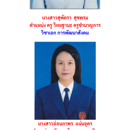
วัดปุญญานิวาส
นางสาวสุพัตรา สุขพรม
วัดเกษมสำราญ
ตำแหน่ง ครู วิทยฐานะ ครูชำนาญการ
วิชาเอก การพัฒนาสังคม
หน้าตัวอย่าง
หน้าแรก
หอไตรหนองขุหลุ
แหล่งเรียนรู้
ข้อมูลทั่วไป
นางสาวอ่อนภาพร แน่นอุดร