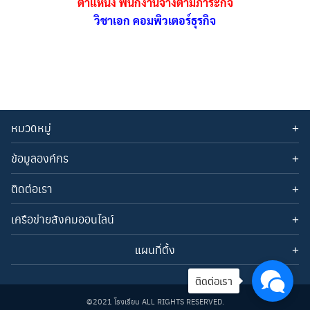
ตำแหน่ง พนักงานจ้างตามภาระกิจ
วิชาเอก คอมพิวเตอร์ธุรกิจ
หมวดหมู่
ข่าวประกาศ
ข้อมูลองค์กร
ข่าวประชาสัมพันธ์
ประวัติโรงเรียน
ติดต่อเรา
วิสัยทัศน์
พันธกิจ
อีเมล: webmaster@nasamai.ac.th
เครือข่ายสังคมออนไลน์
เป้าประสงค์
โทรศัพท์: 0-4525-1216
แผนที่ตั้ง
เฟสบุ๊ค (
Facebook)
เพจเฟสบุ๊ค
(Facebook Page)
ติดต่อเรา
©2021 โรงเรียน ALL RIGHTS RESERVED.